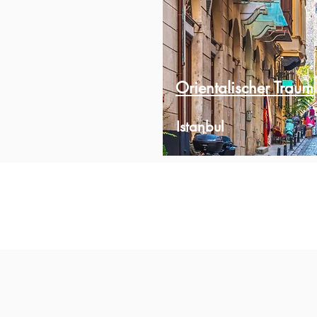
Orientalischer
Traum
Istanbul
$600