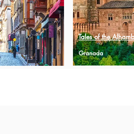
Tales of the Alham
Granada
$600