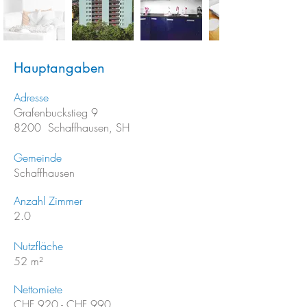
Hauptangaben
Adresse
Grafenbuckstieg 9
8200 Schaffhausen, SH
Gemeinde
Schaffhausen
Anzahl Zimmer
2.0
Nutzfläche
52 m²
Nettomiete
CHF 920 - CHF 990